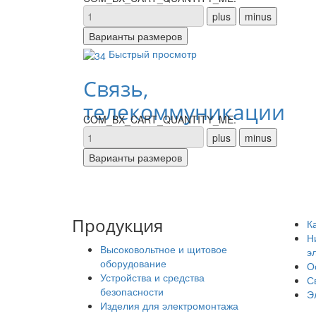
Быстрый просмотр
Связь,
телекоммуникации
COM_BX_CART_QUANTITY_ME:
Продукция
К
Н
Высоковольтное и щитовое
э
оборудование
О
Устройства и средства
С
безопасности
Э
Изделия для электромонтажа