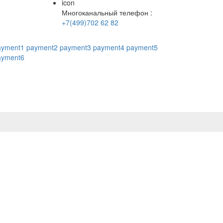
icon
Многоканальный телефон :
+7(499)702 62 82
ayment1
payment2
payment3
payment4
payment5
ayment6