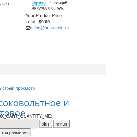
Корзина
0 позиций
ьный)
на сумму
0,00 руб.
Your Product
Price
Total :
$0.00
office@pes-cable.ru
ыстрый просмотр
соковольтное и
товое
X_CART_QUANTITY_ME:
орудование