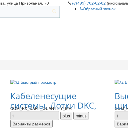
ква, улица Привольная, 70
+7(499) 702-62-82
(многоканал
Обратный звонок
Быстрый просмотр
Б
Кабеленесущие
Вы
системы. Лотки DKC,
щи
COM_BX_CART_QUANTITY_ME:
COM_B
IEK
об