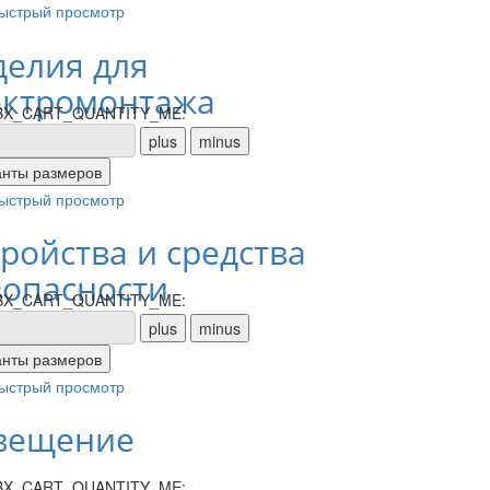
ыстрый просмотр
делия для
ектромонтажа
X_CART_QUANTITY_ME:
ыстрый просмотр
тройства и средства
зопасности
X_CART_QUANTITY_ME:
ыстрый просмотр
вещение
X_CART_QUANTITY_ME: