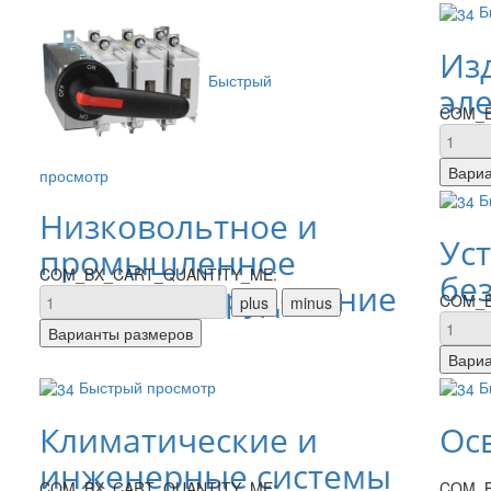
Б
Из
Быстрый
эл
COM_B
просмотр
Б
Низковольтное и
Ус
промышленное
COM_BX_CART_QUANTITY_ME:
бе
электрооборудование
COM_B
Быстрый просмотр
Б
а
Климатические и
Ос
инженерные системы
COM_BX_CART_QUANTITY_ME:
COM_B