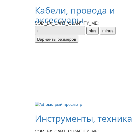
Кабели, провода и
аксессуары
COM_BX_CART_QUANTITY_ME:
Быстрый просмотр
Инструменты, техник
COM_BX_CART_QUANTITY_ME: