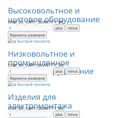
Высоковольтное и
щитовое оборудование
COM_BX_CART_QUANTITY_ME:
Быстрый просмотр
Низковольтное и
промышленное
COM_BX_CART_QUANTITY_ME:
электрооборудование
Быстрый просмотр
Изделия для
электромонтажа
COM_BX_CART_QUANTITY_ME: