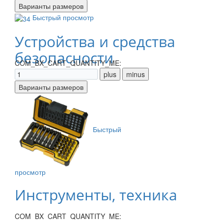
Быстрый просмотр
Устройства и средства
безопасности
COM_BX_CART_QUANTITY_ME:
Быстрый
просмотр
Инструменты, техника
COM_BX_CART_QUANTITY_ME: