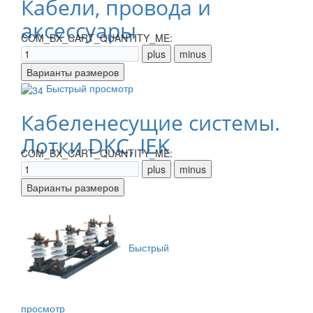
Кабели, провода и
аксессуары
COM_BX_CART_QUANTITY_ME:
Быстрый просмотр
Кабеленесущие системы.
Лотки DKC, IEK
COM_BX_CART_QUANTITY_ME:
Быстрый
просмотр