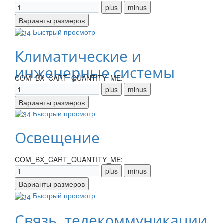
Быстрый просмотр
Климатические и
инженерные системы
COM_BX_CART_QUANTITY_ME:
Быстрый просмотр
Освещение
COM_BX_CART_QUANTITY_ME:
Быстрый просмотр
Связь, телекоммуникации