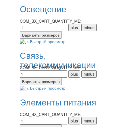
Освещение
COM_BX_CART_QUANTITY_ME:
Быстрый просмотр
Связь,
телекоммуникации
COM_BX_CART_QUANTITY_ME:
Быстрый просмотр
Элементы питания
COM_BX_CART_QUANTITY_ME: