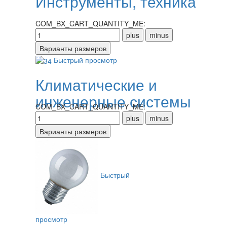
Инструменты, техника
COM_BX_CART_QUANTITY_ME:
Быстрый просмотр
Климатические и
инженерные системы
COM_BX_CART_QUANTITY_ME:
Быстрый
просмотр