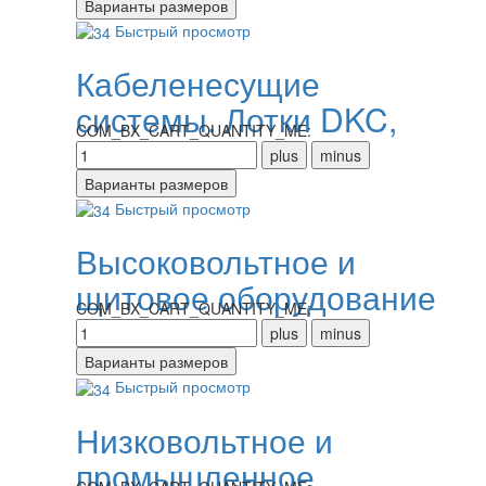
Быстрый просмотр
Кабеленесущие
системы. Лотки DKC,
COM_BX_CART_QUANTITY_ME:
IEK
Быстрый просмотр
Высоковольтное и
щитовое оборудование
COM_BX_CART_QUANTITY_ME:
Быстрый просмотр
Низковольтное и
промышленное