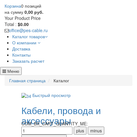
Корзина
0 позиций
на сумму
0,00 руб.
Your Product
Price
Total :
$0.00
office@pes-cable.ru
Каталог товаров
О компании
Доставка
Контакты
Заказать расчет
Меню
Главная страница
Каталог
Быстрый просмотр
Кабели, провода и
аксессуары
COM_BX_CART_QUANTITY_ME: