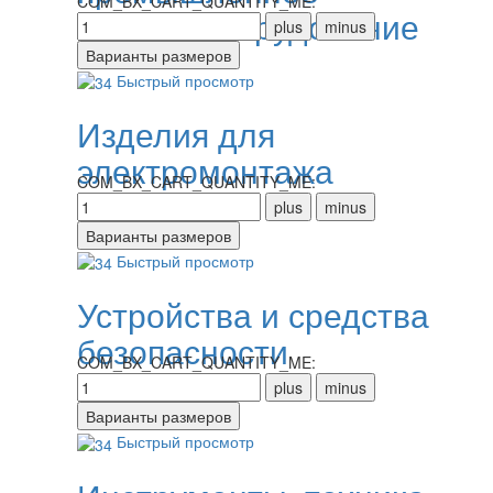
COM_BX_CART_QUANTITY_ME:
электрооборудование
Быстрый просмотр
Изделия для
электромонтажа
COM_BX_CART_QUANTITY_ME:
Быстрый просмотр
Устройства и средства
безопасности
COM_BX_CART_QUANTITY_ME:
Быстрый просмотр