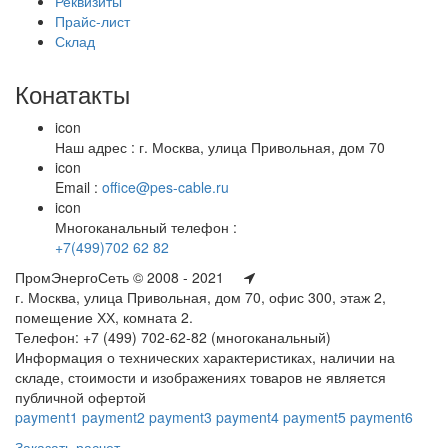
Реквизиты
Прайс-лист
Склад
Конатакты
icon
Наш адрес : г. Москва, улица Привольная, дом 70
icon
Email :
office@pes-cable.ru
icon
Многоканальный телефон :
+7(499)702 62 82
ПромЭнергоСеть © 2008 - 2021
г. Москва, улица Привольная, дом 70, офис 300, этаж 2,
помещение ХХ, комната 2.
Телефон: +7 (499) 702-62-82 (многоканальный)
Информация о технических характеристиках, наличии на
складе, стоимости и изображениях товаров не является
публичной офертой
payment1
payment2
payment3
payment4
payment5
payment6
Заказать расчет