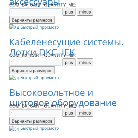
аксессуары
COM_BX_CART_QUANTITY_ME:
Быстрый просмотр
Кабеленесущие системы.
Лотки DKC, IEK
COM_BX_CART_QUANTITY_ME:
Быстрый просмотр
Высоковольтное и
щитовое оборудование
COM_BX_CART_QUANTITY_ME:
Быстрый просмотр