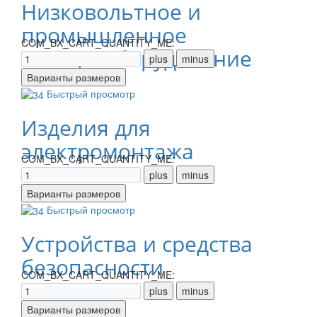
Низковольтное и
промышленное
COM_BX_CART_QUANTITY_ME:
электрооборудование
Быстрый просмотр
Изделия для
электромонтажа
COM_BX_CART_QUANTITY_ME:
Быстрый просмотр
Устройства и средства
безопасности
COM_BX_CART_QUANTITY_ME: