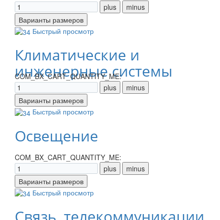
Быстрый просмотр
Климатические и
инженерные системы
COM_BX_CART_QUANTITY_ME:
Быстрый просмотр
Освещение
COM_BX_CART_QUANTITY_ME:
Быстрый просмотр
Связь, телекоммуникации