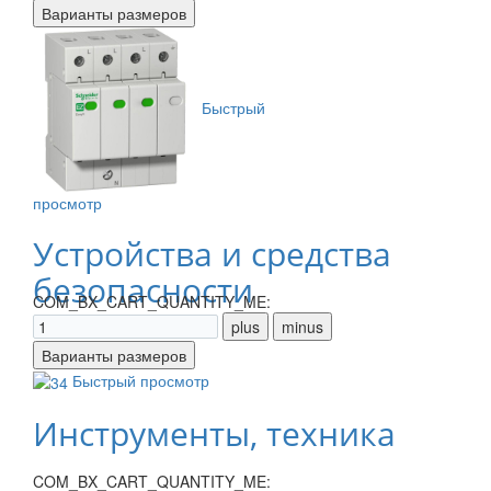
Быстрый
просмотр
Устройства и средства
безопасности
COM_BX_CART_QUANTITY_ME:
Быстрый просмотр
Инструменты, техника
COM_BX_CART_QUANTITY_ME: