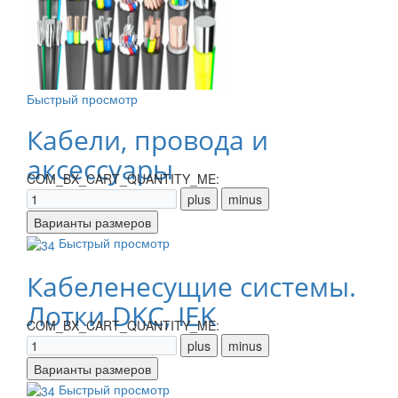
Быстрый просмотр
Кабели, провода и
аксессуары
COM_BX_CART_QUANTITY_ME:
Быстрый просмотр
Кабеленесущие системы.
Лотки DKC, IEK
COM_BX_CART_QUANTITY_ME:
Быстрый просмотр