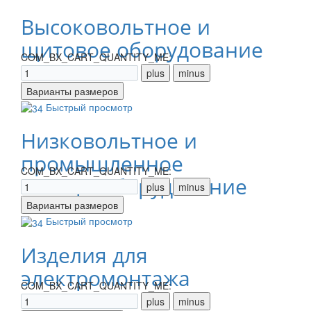
Высоковольтное и
щитовое оборудование
COM_BX_CART_QUANTITY_ME:
Быстрый просмотр
Низковольтное и
промышленное
COM_BX_CART_QUANTITY_ME:
электрооборудование
Быстрый просмотр
Изделия для
электромонтажа
COM_BX_CART_QUANTITY_ME: