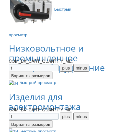
Быстрый
просмотр
Низковольтное и
промышленное
COM_BX_CART_QUANTITY_ME:
электрооборудование
Быстрый просмотр
Изделия для
электромонтажа
COM_BX_CART_QUANTITY_ME:
Быстрый просмотр