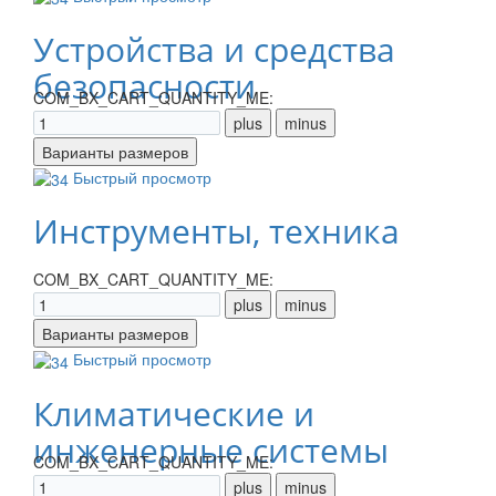
Устройства и средства
безопасности
COM_BX_CART_QUANTITY_ME:
Быстрый просмотр
Инструменты, техника
COM_BX_CART_QUANTITY_ME:
Быстрый просмотр
Климатические и
инженерные системы
COM_BX_CART_QUANTITY_ME: