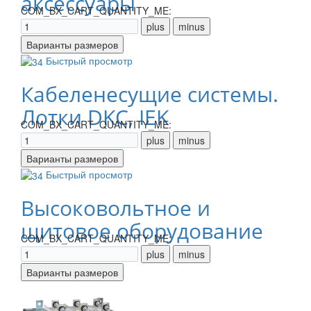
аксессуары
COM_BX_CART_QUANTITY_ME:
Быстрый просмотр
Кабеленесущие системы.
Лотки DKC, IEK
COM_BX_CART_QUANTITY_ME:
Быстрый просмотр
Высоковольтное и
щитовое оборудование
COM_BX_CART_QUANTITY_ME: