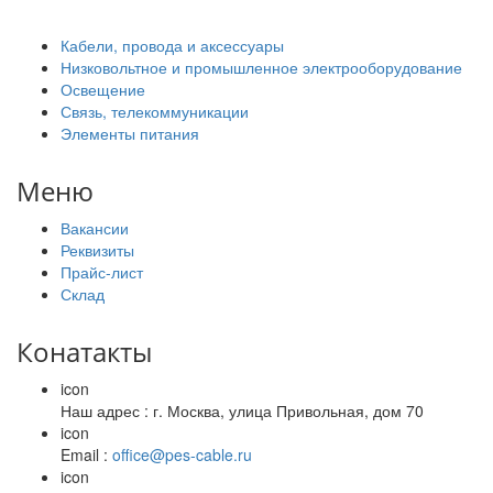
Кабели, провода и аксессуары
Низковольтное и промышленное электрооборудование
Освещение
Связь, телекоммуникации
Элементы питания
Меню
Вакансии
Реквизиты
Прайс-лист
Склад
Конатакты
icon
Наш адрес : г. Москва, улица Привольная, дом 70
icon
Email :
office@pes-cable.ru
icon