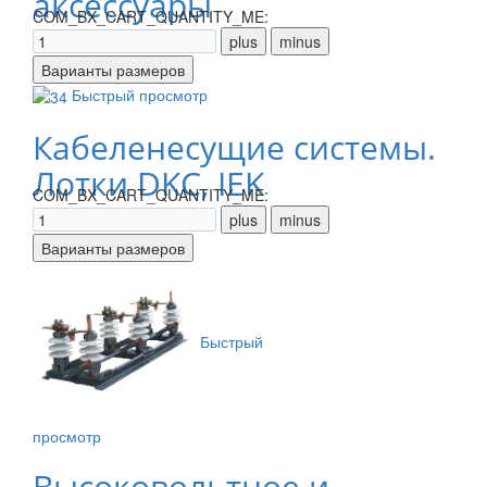
аксессуары
COM_BX_CART_QUANTITY_ME:
Быстрый просмотр
Кабеленесущие системы.
Лотки DKC, IEK
COM_BX_CART_QUANTITY_ME:
Быстрый
просмотр
Высоковольтное и