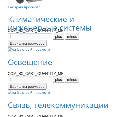
Быстрый просмотр
Климатические и
инженерные системы
COM_BX_CART_QUANTITY_ME:
Быстрый просмотр
Освещение
COM_BX_CART_QUANTITY_ME:
Быстрый просмотр
Связь, телекоммуникации
COM_BX_CART_QUANTITY_ME: