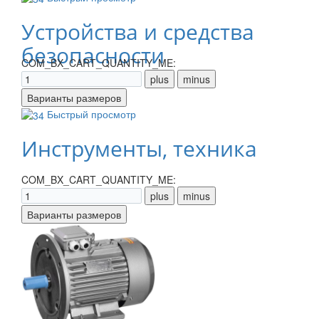
Устройства и средства
безопасности
COM_BX_CART_QUANTITY_ME:
Быстрый просмотр
Инструменты, техника
COM_BX_CART_QUANTITY_ME: