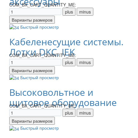
аксессуары
COM_BX_CART_QUANTITY_ME:
Быстрый просмотр
Кабеленесущие системы.
Лотки DKC, IEK
COM_BX_CART_QUANTITY_ME:
Быстрый просмотр
Высоковольтное и
щитовое оборудование
COM_BX_CART_QUANTITY_ME:
Быстрый просмотр