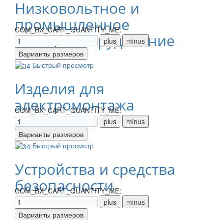
Низковольтное и
промышленное
COM_BX_CART_QUANTITY_ME:
электрооборудование
Быстрый просмотр
Изделия для
электромонтажа
COM_BX_CART_QUANTITY_ME:
Быстрый просмотр
Устройства и средства
безопасности
COM_BX_CART_QUANTITY_ME: