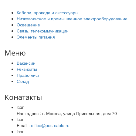
Кабели, провода и аксессуары
Низковольтное и промышленное электрооборудование
Освещение
Связь, телекоммуникации
Элементы питания
Меню
Вакансии
Реквизиты
Прайс-лист
Склад
Конатакты
icon
Наш адрес : г. Москва, улица Привольная, дом 70
icon
Email :
office@pes-cable.ru
icon