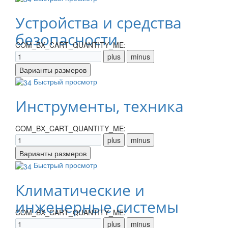
Устройства и средства
безопасности
COM_BX_CART_QUANTITY_ME:
Быстрый просмотр
Инструменты, техника
COM_BX_CART_QUANTITY_ME:
Быстрый просмотр
Климатические и
инженерные системы
COM_BX_CART_QUANTITY_ME: