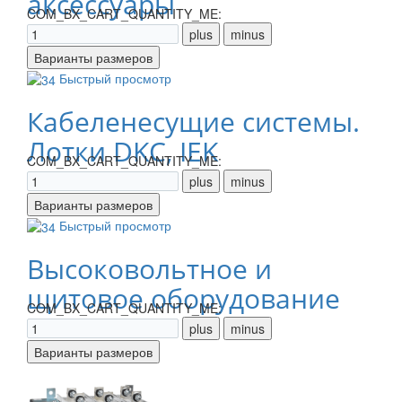
аксессуары
COM_BX_CART_QUANTITY_ME:
Быстрый просмотр
Кабеленесущие системы.
Лотки DKC, IEK
COM_BX_CART_QUANTITY_ME:
Быстрый просмотр
Высоковольтное и
щитовое оборудование
COM_BX_CART_QUANTITY_ME: