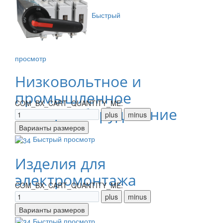
Быстрый
просмотр
Низковольтное и
промышленное
COM_BX_CART_QUANTITY_ME:
электрооборудование
Быстрый просмотр
Изделия для
электромонтажа
COM_BX_CART_QUANTITY_ME:
Быстрый просмотр