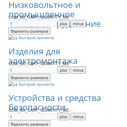
Низковольтное и
промышленное
COM_BX_CART_QUANTITY_ME:
электрооборудование
Быстрый просмотр
Изделия для
электромонтажа
COM_BX_CART_QUANTITY_ME:
Быстрый просмотр
Устройства и средства
безопасности
COM_BX_CART_QUANTITY_ME: