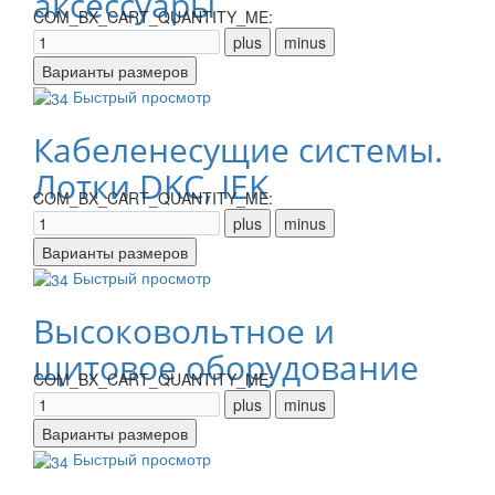
аксессуары
COM_BX_CART_QUANTITY_ME:
Быстрый просмотр
Кабеленесущие системы.
Лотки DKC, IEK
COM_BX_CART_QUANTITY_ME:
Быстрый просмотр
Высоковольтное и
щитовое оборудование
COM_BX_CART_QUANTITY_ME:
Быстрый просмотр