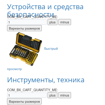
Устройства и средства
безопасности
COM_BX_CART_QUANTITY_ME:
Быстрый
просмотр
Инструменты, техника
COM_BX_CART_QUANTITY_ME: