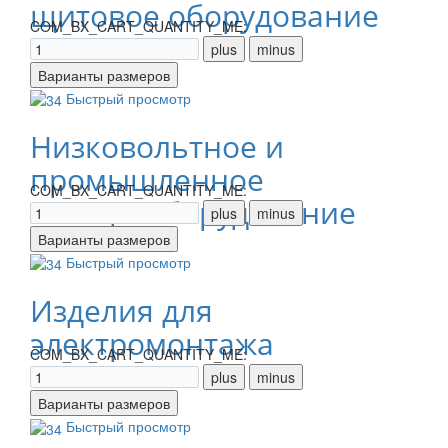
щитовое оборудование
COM_BX_CART_QUANTITY_ME:
Быстрый просмотр
Низковольтное и
промышленное
COM_BX_CART_QUANTITY_ME:
электрооборудование
Быстрый просмотр
Изделия для
электромонтажа
COM_BX_CART_QUANTITY_ME:
Быстрый просмотр