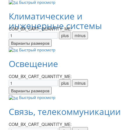
Быстрый просмотр
Климатические и
инженерные системы
COM_BX_CART_QUANTITY_ME:
Быстрый просмотр
Освещение
COM_BX_CART_QUANTITY_ME:
Быстрый просмотр
Связь, телекоммуникации
COM_BX_CART_QUANTITY_ME: