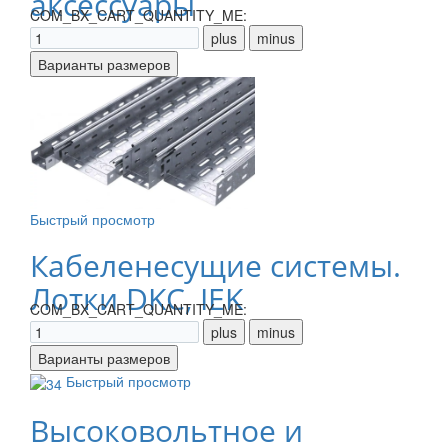
аксессуары
COM_BX_CART_QUANTITY_ME:
Быстрый просмотр
Кабеленесущие системы.
Лотки DKC, IEK
COM_BX_CART_QUANTITY_ME:
Быстрый просмотр
Высоковольтное и