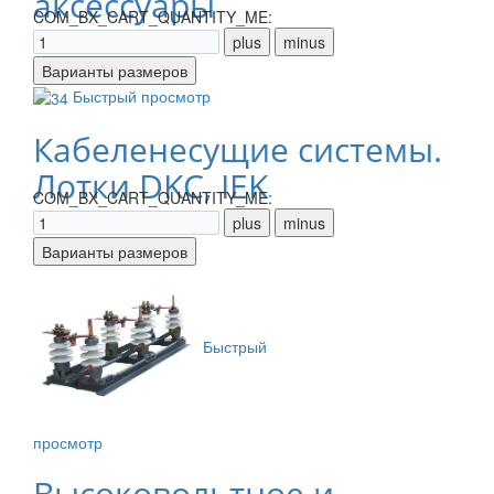
аксессуары
COM_BX_CART_QUANTITY_ME:
Быстрый просмотр
Кабеленесущие системы.
Лотки DKC, IEK
COM_BX_CART_QUANTITY_ME:
Быстрый
просмотр
Высоковольтное и