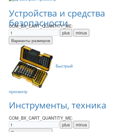
Устройства и средства
безопасности
COM_BX_CART_QUANTITY_ME:
Быстрый
просмотр
Инструменты, техника
COM_BX_CART_QUANTITY_ME: