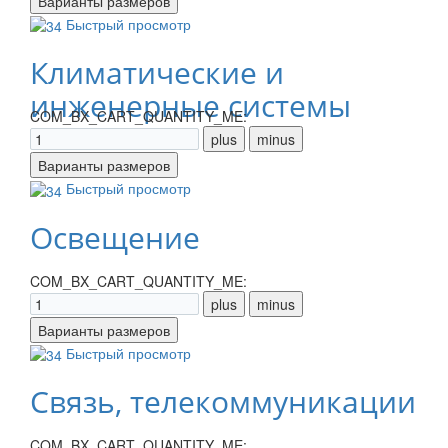
Быстрый просмотр
Климатические и
инженерные системы
COM_BX_CART_QUANTITY_ME:
Быстрый просмотр
Освещение
COM_BX_CART_QUANTITY_ME:
Быстрый просмотр
Связь, телекоммуникации
COM_BX_CART_QUANTITY_ME: