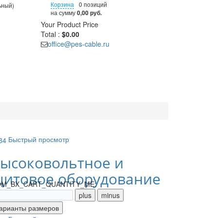
Корзина
0 позиций
ьный)
на сумму
0,00 руб.
Your Product
Price
Total :
$0.00
office@pes-cable.ru
Быстрый просмотр
ысоковольтное и
итовое оборудование
M_BX_CART_QUANTITY_ME: