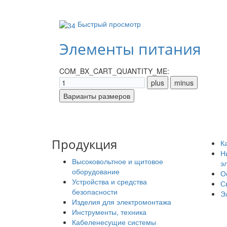
Быстрый просмотр
Элементы питания
COM_BX_CART_QUANTITY_ME:
Продукция
К
Н
Высоковольтное и щитовое
э
оборудование
О
Устройства и средства
С
безопасности
Э
Изделия для электромонтажа
Инструменты, техника
Кабеленесущие системы