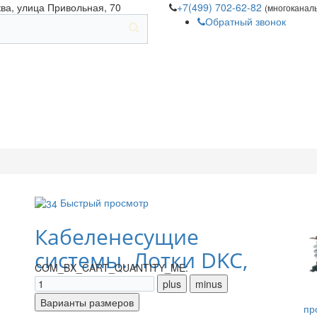
ква, улица Привольная, 70
+7(499) 702-62-82
(многоканал
Обратный звонок
Быстрый просмотр
Кабеленесущие
системы. Лотки DKC,
COM_BX_CART_QUANTITY_ME:
IEK
пр