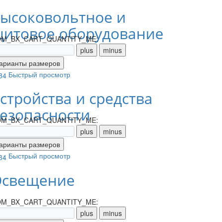
ысоковольтное и
итовое оборудование
M_BX_CART_QUANTITY_ME:
Быстрый просмотр
стройства и средства
езопасности
M_BX_CART_QUANTITY_ME:
Быстрый просмотр
свещение
M_BX_CART_QUANTITY_ME: