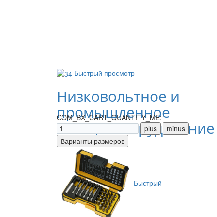
Быстрый просмотр
Низковольтное и
промышленное
COM_BX_CART_QUANTITY_ME:
электрооборудование
Быстрый