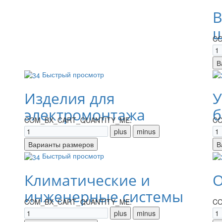
В
щ
CO
Быстрый просмотр
Изделия для
У
электромонтажа
б
COM_BX_CART_QUANTITY_ME:
CO
Быстрый просмотр
Климатические и
О
инженерные системы
COM_BX_CART_QUANTITY_ME:
CO