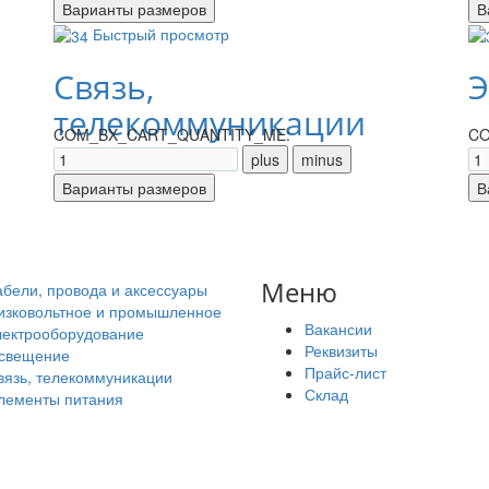
Быстрый просмотр
Связь,
Э
телекоммуникации
COM_BX_CART_QUANTITY_ME:
CO
Меню
абели, провода и аксессуары
изковольтное и промышленное
Вакансии
лектрооборудование
Реквизиты
свещение
Прайс-лист
вязь, телекоммуникации
Склад
лементы питания