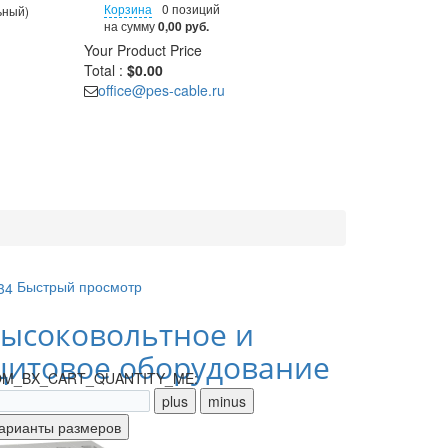
Корзина
0 позиций
ьный)
на сумму
0,00 руб.
Your Product
Price
Total :
$0.00
office@pes-cable.ru
Быстрый просмотр
ысоковольтное и
итовое оборудование
M_BX_CART_QUANTITY_ME: