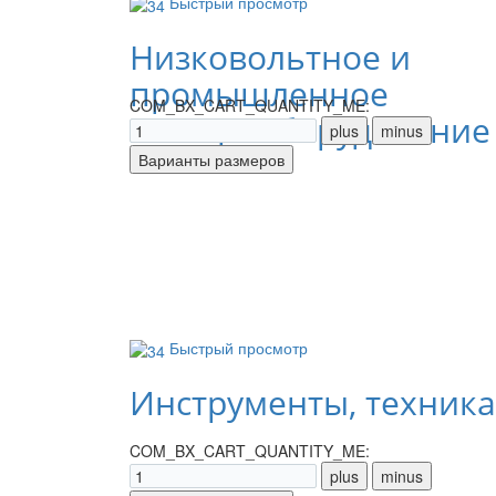
Быстрый просмотр
Низковольтное и
промышленное
COM_BX_CART_QUANTITY_ME:
электрооборудование
Быстрый просмотр
Инструменты, техника
COM_BX_CART_QUANTITY_ME: