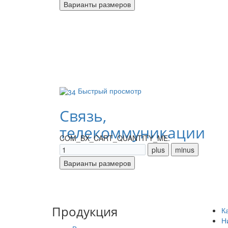
Быстрый просмотр
Связь,
телекоммуникации
COM_BX_CART_QUANTITY_ME:
Продукция
К
Н