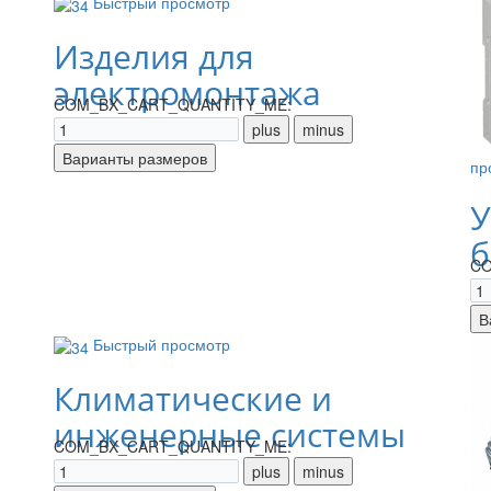
Быстрый просмотр
Изделия для
электромонтажа
COM_BX_CART_QUANTITY_ME:
пр
У
б
CO
Быстрый просмотр
Климатические и
инженерные системы
COM_BX_CART_QUANTITY_ME: