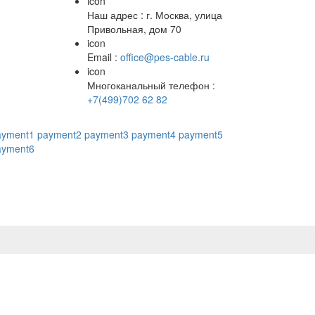
icon
Наш адрес : г. Москва, улица
Привольная, дом 70
icon
Email :
office@pes-cable.ru
icon
Многоканальный телефон :
+7(499)702 62 82
ayment1
payment2
payment3
payment4
payment5
ayment6