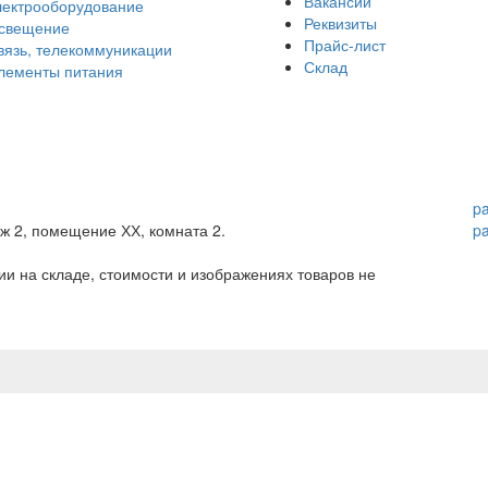
Вакансии
лектрооборудование
Реквизиты
свещение
Прайс-лист
вязь, телекоммуникации
Склад
лементы питания
p
аж 2, помещение ХХ, комната 2.
p
и на складе, стоимости и изображениях товаров не