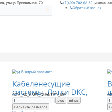
ква, улица Привольная, 70
+7(499) 702-62-82
(многоканал
Обратный звонок
Быстрый просмотр
Кабеленесущие
В
системы. Лотки DKC,
щ
COM_BX_CART_QUANTITY_ME:
CO
IEK