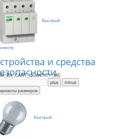
Быстрый
осмотр
стройства и средства
езопасности
M_BX_CART_QUANTITY_ME:
Быстрый