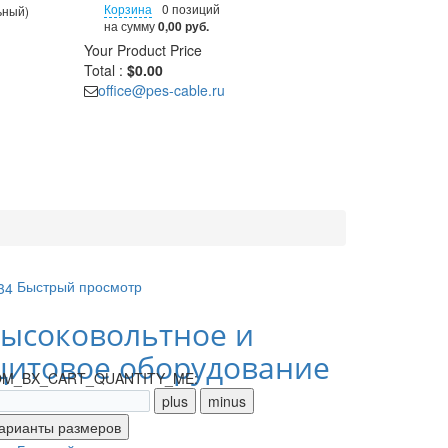
Корзина
0 позиций
ьный)
на сумму
0,00 руб.
Your Product
Price
Total :
$0.00
office@pes-cable.ru
Быстрый просмотр
ысоковольтное и
итовое оборудование
M_BX_CART_QUANTITY_ME: