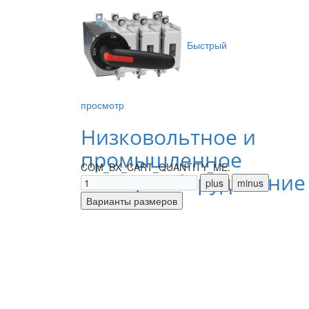
Быстрый
просмотр
Низковольтное и
промышленное
COM_BX_CART_QUANTITY_ME:
электрооборудование