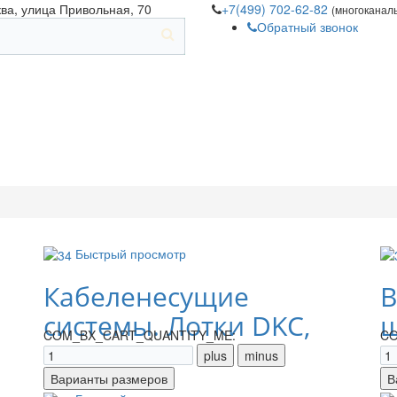
ква, улица Привольная, 70
+7(499) 702-62-82
(многоканал
Обратный звонок
Быстрый просмотр
Кабеленесущие
В
системы. Лотки DKC,
щ
COM_BX_CART_QUANTITY_ME:
CO
IEK