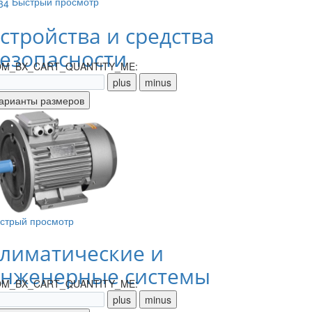
Быстрый просмотр
стройства и средства
езопасности
M_BX_CART_QUANTITY_ME:
стрый просмотр
лиматические и
нженерные системы
M_BX_CART_QUANTITY_ME: