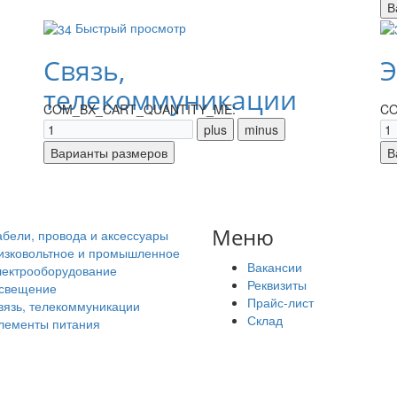
Быстрый просмотр
Связь,
Э
телекоммуникации
COM_BX_CART_QUANTITY_ME:
CO
Меню
абели, провода и аксессуары
изковольтное и промышленное
Вакансии
лектрооборудование
Реквизиты
свещение
Прайс-лист
вязь, телекоммуникации
Склад
лементы питания