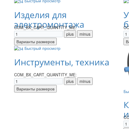
Быстрый просмотр
Изделия для
У
электромонтажа
б
COM_BX_CART_QUANTITY_ME:
CO
Быстрый просмотр
Инструменты, техника
COM_BX_CART_QUANTITY_ME:
Бы
К
и
CO