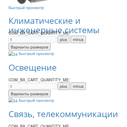
Быстрый просмотр
Климатические и
инженерные системы
COM_BX_CART_QUANTITY_ME:
Быстрый просмотр
Освещение
COM_BX_CART_QUANTITY_ME:
Быстрый просмотр
Связь, телекоммуникации
COM_BX_CART_QUANTITY_ME: