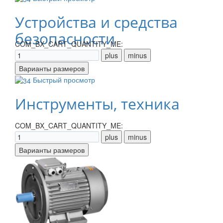
Устройства и средства
безопасности
COM_BX_CART_QUANTITY_ME:
Быстрый просмотр
Инструменты, техника
COM_BX_CART_QUANTITY_ME: