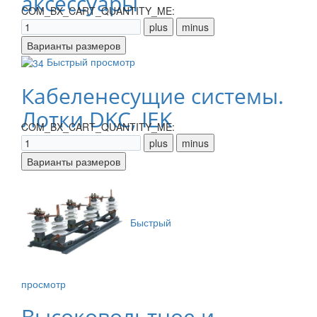
аксессуары
COM_BX_CART_QUANTITY_ME:
Быстрый просмотр
Кабеленесущие системы.
Лотки DKC, IEK
COM_BX_CART_QUANTITY_ME:
Быстрый
просмотр
Высоковольтное и