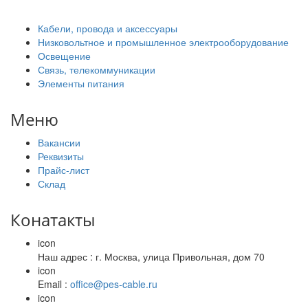
Кабели, провода и аксессуары
Низковольтное и промышленное электрооборудование
Освещение
Связь, телекоммуникации
Элементы питания
Меню
Вакансии
Реквизиты
Прайс-лист
Склад
Конатакты
icon
Наш адрес : г. Москва, улица Привольная, дом 70
icon
Email :
office@pes-cable.ru
icon