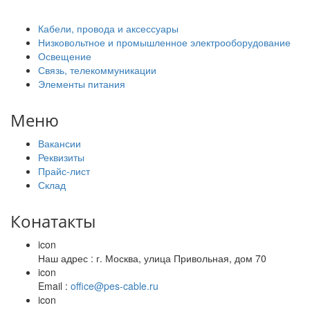
Кабели, провода и аксессуары
Низковольтное и промышленное электрооборудование
Освещение
Связь, телекоммуникации
Элементы питания
Меню
Вакансии
Реквизиты
Прайс-лист
Склад
Конатакты
icon
Наш адрес : г. Москва, улица Привольная, дом 70
icon
Email :
office@pes-cable.ru
icon