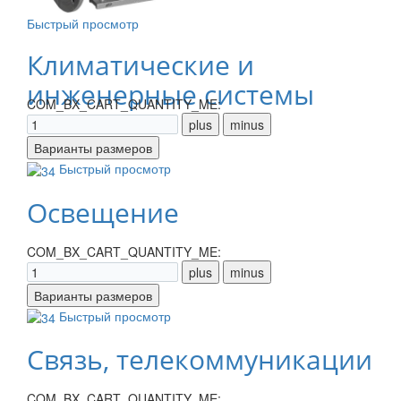
Быстрый просмотр
Климатические и
инженерные системы
COM_BX_CART_QUANTITY_ME:
Быстрый просмотр
Освещение
COM_BX_CART_QUANTITY_ME:
Быстрый просмотр
Связь, телекоммуникации
COM_BX_CART_QUANTITY_ME: