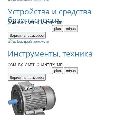
Устройства и средства
безопасности
COM_BX_CART_QUANTITY_ME:
Быстрый просмотр
Инструменты, техника
COM_BX_CART_QUANTITY_ME: