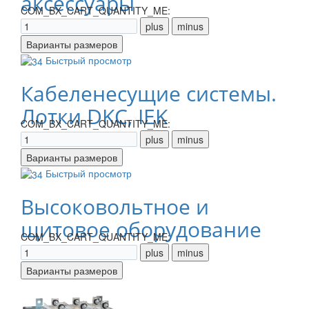
аксессуары
COM_BX_CART_QUANTITY_ME:
Быстрый просмотр
Кабеленесущие системы.
Лотки DKC, IEK
COM_BX_CART_QUANTITY_ME:
Быстрый просмотр
Высоковольтное и
щитовое оборудование
COM_BX_CART_QUANTITY_ME: