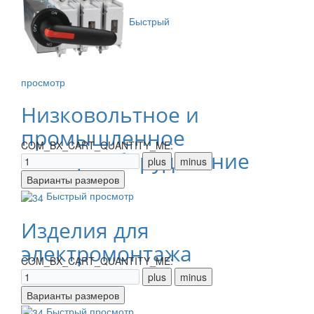
Быстрый
просмотр
Низковольтное и
промышленное
COM_BX_CART_QUANTITY_ME:
электрооборудование
Быстрый просмотр
Изделия для
электромонтажа
COM_BX_CART_QUANTITY_ME:
Быстрый просмотр