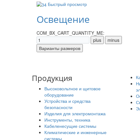
Быстрый просмотр
Освещение
COM_BX_CART_QUANTITY_ME:
Продукция
К
Н
Высоковольтное и щитовое
э
оборудование
О
Устройства и средства
С
безопасности
Э
Изделия для электромонтажа
Инструменты, техника
Кабеленесущие системы
Климатические и инженерные
системы