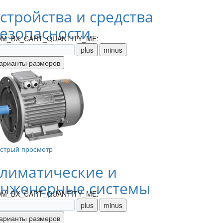
стройства и средства
езопасности
M_BX_CART_QUANTITY_ME:
стрый просмотр
лиматические и
нженерные системы
M_BX_CART_QUANTITY_ME: