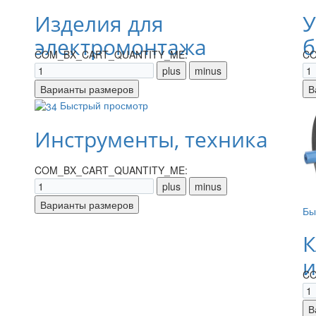
Изделия для
У
электромонтажа
б
COM_BX_CART_QUANTITY_ME:
CO
Быстрый просмотр
Инструменты, техника
COM_BX_CART_QUANTITY_ME:
Бы
К
и
CO