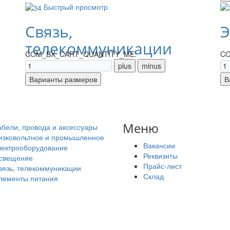
Быстрый просмотр
Связь,
Э
телекоммуникации
COM_BX_CART_QUANTITY_ME:
CO
Меню
абели, провода и аксессуары
изковольтное и промышленное
Вакансии
лектрооборудование
Реквизиты
свещение
Прайс-лист
вязь, телекоммуникации
Склад
лементы питания