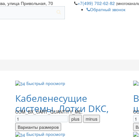
ква, улица Привольная, 70
+7(499) 702-62-82
(многоканал
Обратный звонок
Быстрый просмотр
Кабеленесущие
В
системы. Лотки DKC,
щ
COM_BX_CART_QUANTITY_ME:
CO
IEK
Быстрый просмотр