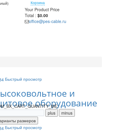
Корзина
ьный)
Your Product
Price
Total :
$0.00
office@pes-cable.ru
Быстрый просмотр
ысоковольтное и
итовое оборудование
M_BX_CART_QUANTITY_ME:
Быстрый просмотр