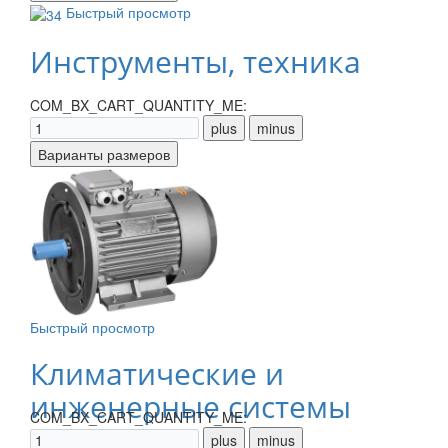
Быстрый просмотр
Инструменты, техника
COM_BX_CART_QUANTITY_ME:
Быстрый просмотр
Климатические и
инженерные системы
COM_BX_CART_QUANTITY_ME: