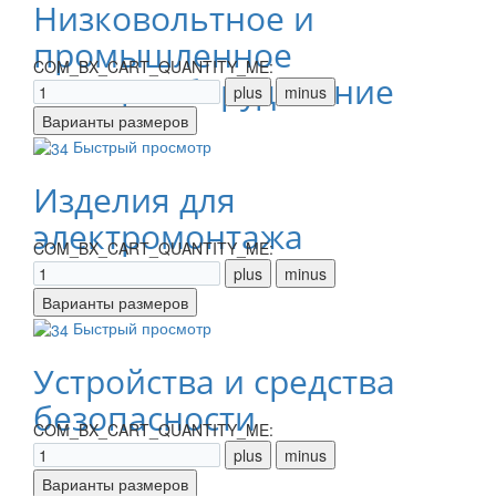
Низковольтное и
промышленное
COM_BX_CART_QUANTITY_ME:
электрооборудование
Быстрый просмотр
Изделия для
электромонтажа
COM_BX_CART_QUANTITY_ME:
Быстрый просмотр
Устройства и средства
безопасности
COM_BX_CART_QUANTITY_ME: