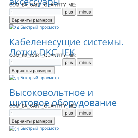
аксессуары
COM_BX_CART_QUANTITY_ME:
Быстрый просмотр
Кабеленесущие системы.
Лотки DKC, IEK
COM_BX_CART_QUANTITY_ME:
Быстрый просмотр
Высоковольтное и
щитовое оборудование
COM_BX_CART_QUANTITY_ME:
Быстрый просмотр