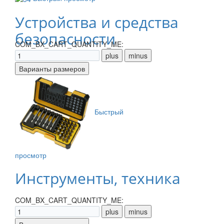
Устройства и средства
безопасности
COM_BX_CART_QUANTITY_ME:
Быстрый
просмотр
Инструменты, техника
COM_BX_CART_QUANTITY_ME: