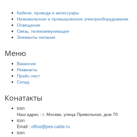
Кабели, провода и аксессуары
Низковольтное и промышленное электрооборудование
Освещение
Связь, телекоммуникации
Элементы питания
Меню
Вакансии
Реквизиты
Прайс-лист
Склад
Конатакты
icon
Наш адрес : г. Москва, улица Привольная, дом 70
icon
Email :
office@pes-cable.ru
icon