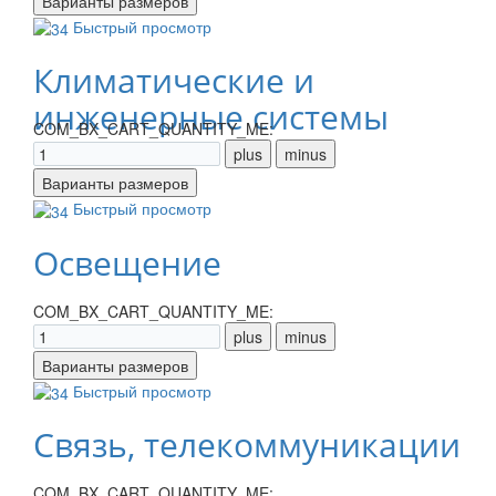
Быстрый просмотр
Климатические и
инженерные системы
COM_BX_CART_QUANTITY_ME:
Быстрый просмотр
Освещение
COM_BX_CART_QUANTITY_ME:
Быстрый просмотр
Связь, телекоммуникации
COM_BX_CART_QUANTITY_ME: