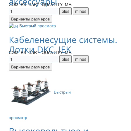
аксессуары
COM_BX_CART_QUANTITY_ME:
Быстрый просмотр
Кабеленесущие системы.
Лотки DKC, IEK
COM_BX_CART_QUANTITY_ME:
Быстрый
просмотр
Высоковольтное и