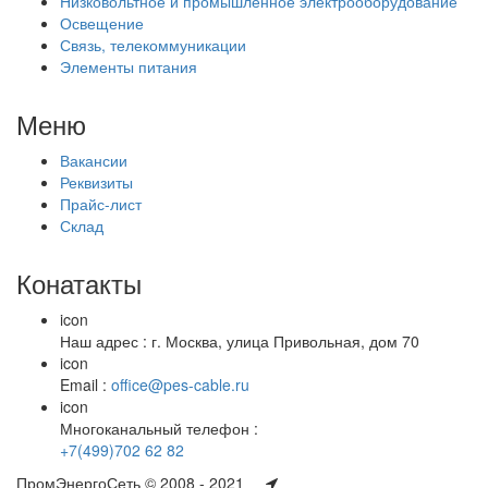
Низковольтное и промышленное электрооборудование
Освещение
Связь, телекоммуникации
Элементы питания
Меню
Вакансии
Реквизиты
Прайс-лист
Склад
Конатакты
icon
Наш адрес : г. Москва, улица Привольная, дом 70
icon
Email :
office@pes-cable.ru
icon
Многоканальный телефон :
+7(499)702 62 82
ПромЭнергоСеть © 2008 - 2021