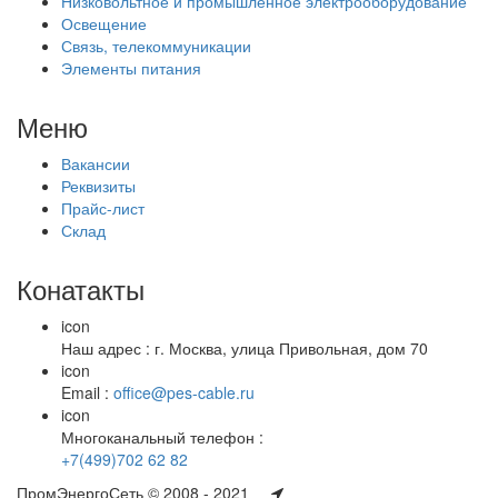
Низковольтное и промышленное электрооборудование
Освещение
Связь, телекоммуникации
Элементы питания
Меню
Вакансии
Реквизиты
Прайс-лист
Склад
Конатакты
icon
Наш адрес : г. Москва, улица Привольная, дом 70
icon
Email :
office@pes-cable.ru
icon
Многоканальный телефон :
+7(499)702 62 82
ПромЭнергоСеть © 2008 - 2021