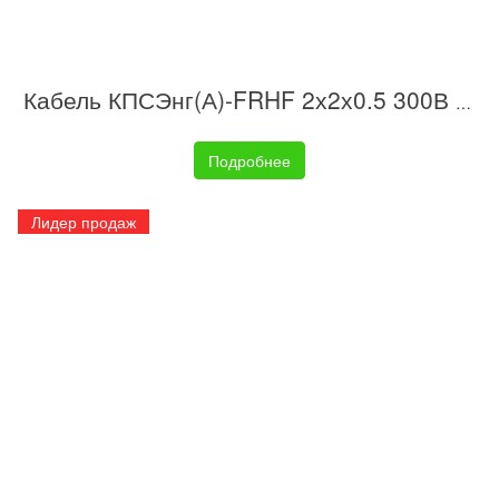
Кабель КПСЭнг(А)-FRHF 2х2х0.5 300В (бухта) (м) ИВКЗ 00-00014441
Подробнее
Лидер продаж