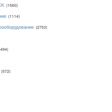
EK
(1560)
ние
(1114)
рооборудование
(2753)
3494)
(572)