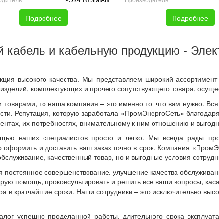
Подробнее
Подробнее
й кабель и кабельную продукцию - Элек
ция высокого качества. Мы представляем широкий ассортимент к
 изделий, комплектующих и прочего сопутствующего товара, осущес
и товарами, то наша компания – это именно то, что вам нужно. В
сти. Репутация, которую заработала «ПромЭнергоСеть» благодаря
лиентах, их потребностях, внимательному к ним отношению и выгод
ью наших специалистов просто и легко. Мы всегда рады прок
 оформить и доставить ваш заказ точно в срок. Компания «ПромЭ
бслуживание, качественный товар, но и выгодные условия сотрудн
я постоянное совершенствование, улучшение качества обслуживан
ыструю помощь, проконсультировать и решить все ваши вопросы, ка
вара в кратчайшие сроки. Наши сотрудники – это исключительно 
алог успешно проделанной работы, длительного срока эксплуат