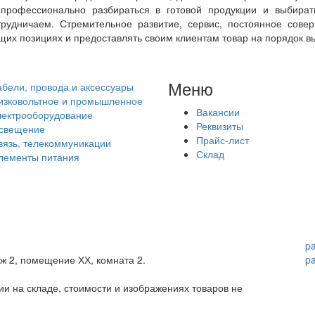
профессионально разбираться в готовой продукции и выбират
трудничаем. Стремительное развитие, сервис, постоянное сове
их позициях и предоставлять своим клиентам товар на порядок вы
Меню
абели, провода и аксессуары
изковольтное и промышленное
Вакансии
лектрооборудование
Реквизиты
свещение
Прайс-лист
вязь, телекоммуникации
Склад
лементы питания
p
аж 2, помещение ХХ, комната 2.
p
и на складе, стоимости и изображениях товаров не