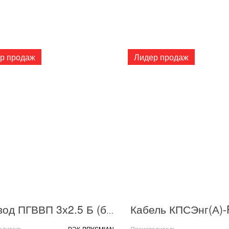
р продаж
Лидер продаж
Провод ПГВВП 3х2.5 Б (бухта) (м) РЭК-PRYSMIAN 1003050201
одитель
РЭК-PRYSMIAN
Производитель