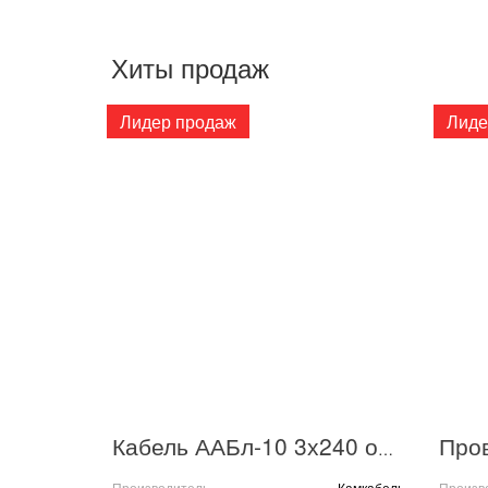
Хиты продаж
Лидер продаж
Лиде
Кабель ААБл-10 3х240 ож (м) Камкабель 11Ы66314600K010
Производитель
Камкабель
Произв