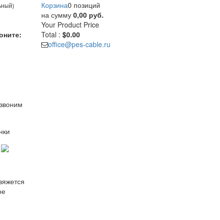
Корзина
0 позиций
ьный)
на сумму
0,00 руб.
Your Product
Price
оните:
Total :
$0.00
office@pes-cable.ru
езвоним
нки
свяжется
ое