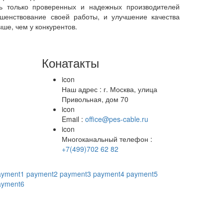
ь только проверенных и надежных производителей
ршенствование своей работы, и улучшение качества
ше, чем у конкурентов.
Конатакты
icon
Наш адрес : г. Москва, улица
Привольная, дом 70
icon
Email :
office@pes-cable.ru
icon
Многоканальный телефон :
+7(499)702 62 82
ayment1
payment2
payment3
payment4
payment5
ayment6