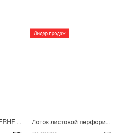
Лидер продаж
Кабель КПСЭнг(А)-FRHF 2х2х0.5 300В (бухта) (м) ИВКЗ 00-00014441
Лоток листовой перфорированный 100х50 L3000 сталь 0.6мм S3 DKC SPL3510
ИВКЗ
Производитель
DKC